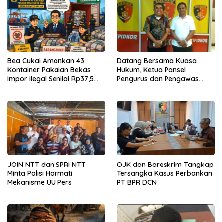
Bea Cukai Amankan 43
Datang Bersama Kuasa
Kontainer Pakaian Bekas
Hukum, Ketua Pansel
Impor Ilegal Senilai Rp37,5
Pengurus dan Pengawas
Miliar
Swasti Sari Penuhi Panggilan
Polisi
JOIN NTT dan SPRI NTT
OJK dan Bareskrim Tangkap
Minta Polisi Hormati
Tersangka Kasus Perbankan
Mekanisme UU Pers
PT BPR DCN