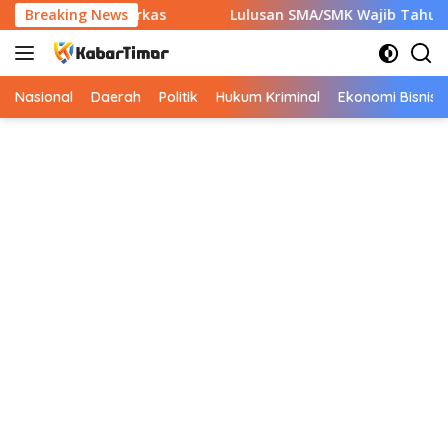
Langsung
pkan 7 Berkas
Breaking News
Lulusan SMA/SMK Wajib Tahu! Ini 9 Instan
ke
konten
Nasional
Daerah
Politik
Hukum Kriminal
Ekonomi Bisnis