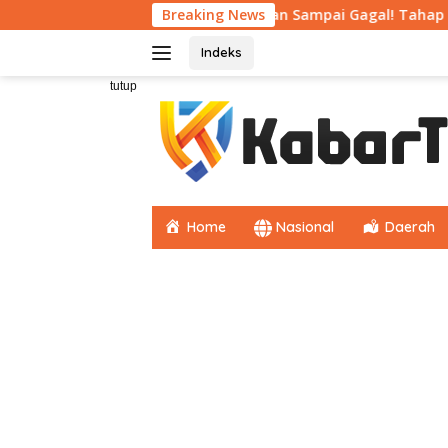
Langsung
utuhkan
Jangan Sampai Gagal! Tahap Awal CPNS Wajib S
Breaking News
ke
konten
Indeks
tutup
Home
Nasional
Daerah