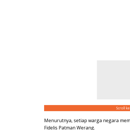
Scroll k
Menurutnya, setiap warga negara mem
Fidelis Patman Werang.