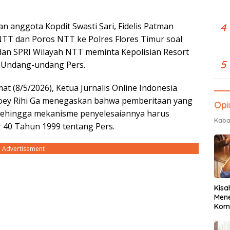
an anggota Kopdit Swasti Sari, Fidelis Patman
4
NTT dan Poros NTT ke Polres Flores Timur soal
N dan SPRI Wilayah NTT meminta Kepolisian Resort
5
 Undang-undang Pers.
t (8/5/2026), Ketua Jurnalis Online Indonesia
Joey Rihi Ga menegaskan bahwa pemberitaan yang
Opi
sehingga mekanisme penyelesaiannya harus
Kaba
0 Tahun 1999 tentang Pers.
Advertisement
Kisa
Men
Komu