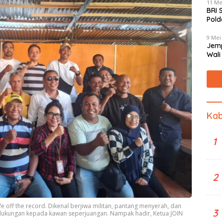
11 Me
BRI 
Pold
Mas
9 Mei
Jemp
Wali
Jant
Kab
1
2
off the record. Dikenal berjiwa militan, pantang menyerah, dan
3
 dukungan kepada kawan seperjuangan. Nampak hadir, Ketua JOIN