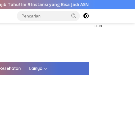
tansi yang Bisa Jadi ASN
Mimpi Jadi ASN? Lulusan SMA Wa
tutup
Kesehatan
Lainya