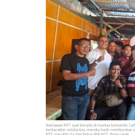
Wartawan NTT saat berada di markas komando Caffe 
berkarakter solidaritas, mereka hadir memberikan
NTT, Joey Rihi Ga dan Ketua SPRI NTT, Bony Lerek