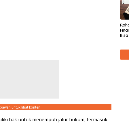
Raha
Fina
Bisa
Kare
ebawah untuk lihat konten
iliki hak untuk menempuh jalur hukum, termasuk