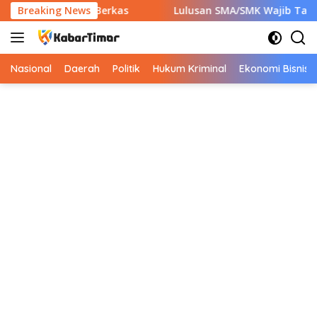
Langsung
Siapkan 7 Berkas
Breaking News
Lulusan SMA/SMK Wajib Tahu! Ini 9 Ins
ke
konten
Nasional
Daerah
Politik
Hukum Kriminal
Ekonomi Bisnis