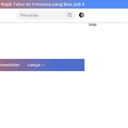
nstansi yang Bisa Jadi ASN
Mimpi Jadi ASN? Lulusan SMA 
tutup
Kesehatan
Lainya