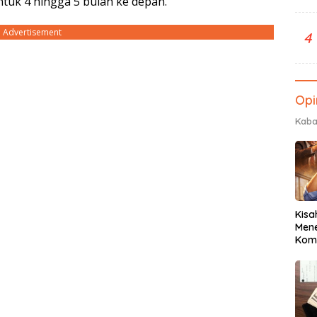
tuk 4 hingga 5 bulan ke depan.
Advertisement
4
Opi
Kaba
Kisa
Men
Komu