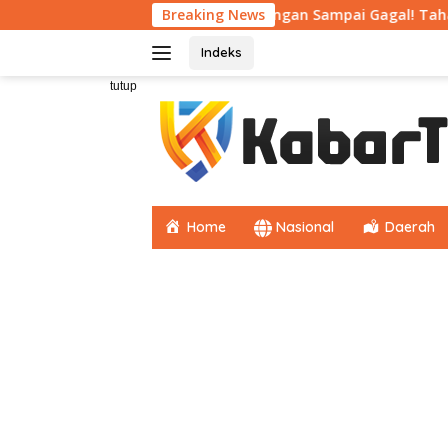
Langsung
ibutuhkan
Jangan Sampai Gagal! Tahap Awal CPNS Wajib
Breaking News
ke
konten
Indeks
tutup
Home
Nasional
Daerah