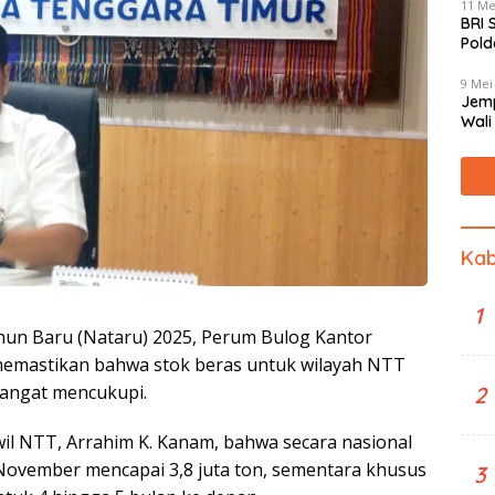
11 Me
BRI 
Pold
Mas
9 Mei
Jemp
Wali
Jant
Kab
1
hun Baru (Nataru) 2025, Perum Bulog Kantor
emastikan bahwa stok beras untuk wilayah NTT
 sangat mencukupi.
2
l NTT, Arrahim K. Kanam, bahwa secara nasional
November mencapai 3,8 juta ton, sementara khusus
3