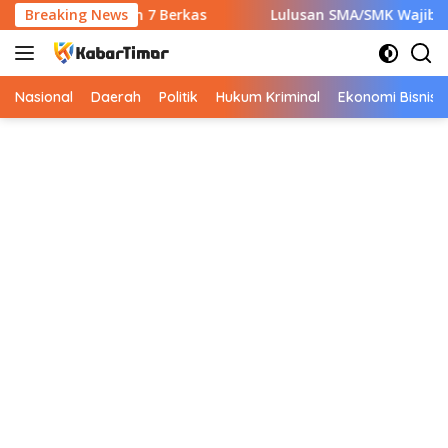
Langsung
Wajib Siapkan 7 Berkas
Breaking News
Lulusan SMA/SMK Wajib Tahu! In
ke
konten
Nasional
Daerah
Politik
Hukum Kriminal
Ekonomi Bisnis