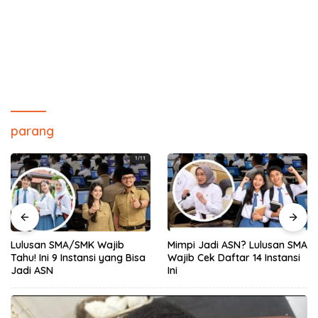
parang
ajib
Mimpi Jadi ASN? Lulusan SMA
Menuju ASN Profesio
 yang Bisa
Wajib Cek Daftar 14 Instansi
Umumkan Hasil Selek
Ini
Administrasi