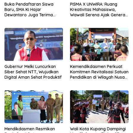
Buka Pendaftaran Siswa
PISMA X UNWIRA: Ruang
Baru, SMA Ki Hajar
Kreativitas Mahasiswa,
Dewantoro Juga Terima
Wawali Serena Ajak Generasi
Murid Pindahan
Muda Jadi Pelaku Perubahan
Gubernur Melki Luncurkan
Kemendikdasmen Perkuat
Siber Sehat NTT, Wujudkan
Komitmen Revitalisasi Satuan
Digital Aman Sehat Produktif
Pendidikan di Wilayah Nusa
Tenggara Timur
Mendikdasmen Resmikan
Wali Kota Kupang Dampingi