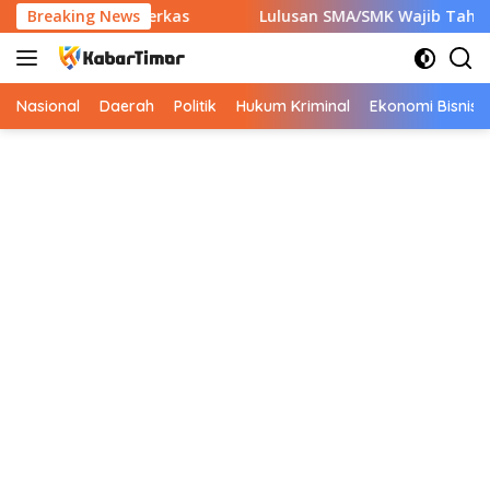
Langsung
apkan 7 Berkas
Breaking News
Lulusan SMA/SMK Wajib Tahu! Ini 9 Insta
ke
konten
Nasional
Daerah
Politik
Hukum Kriminal
Ekonomi Bisnis