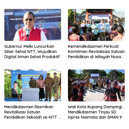
Murid Pindahan
Muda Jadi Pelaku Perubahan
Gubernur Melki Luncurkan
Kemendikdasmen Perkuat
Siber Sehat NTT, Wujudkan
Komitmen Revitalisasi Satuan
Digital Aman Sehat Produktif
Pendidikan di Wilayah Nusa
Tenggara Timur
Mendikdasmen Resmikan
Wali Kota Kupang Dampingi
Revitalisasi Satuan
Mendikdasmen Tinjau SD
Pendidikan Sekolah se-NTT :
Inpres Naimata dan SMAN 9
Langkah Besar Untuk
Pendidikan