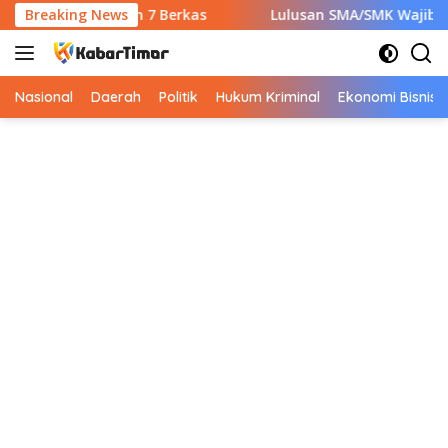
Langsung
b Siapkan 7 Berkas
Breaking News
Lulusan SMA/SMK Wajib Tahu! Ini 9 
ke
konten
Nasional
Daerah
Politik
Hukum Kriminal
Ekonomi Bisnis