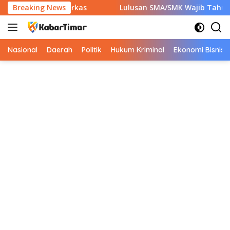
Langsung
apkan 7 Berkas
Breaking News
Lulusan SMA/SMK Wajib Tahu! Ini 9 Insta
ke
konten
Nasional
Daerah
Politik
Hukum Kriminal
Ekonomi Bisnis