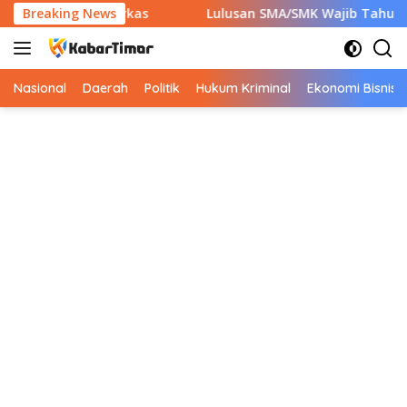
Langsung
pkan 7 Berkas
Breaking News
Lulusan SMA/SMK Wajib Tahu! Ini 9 Instan
ke
konten
Nasional
Daerah
Politik
Hukum Kriminal
Ekonomi Bisnis