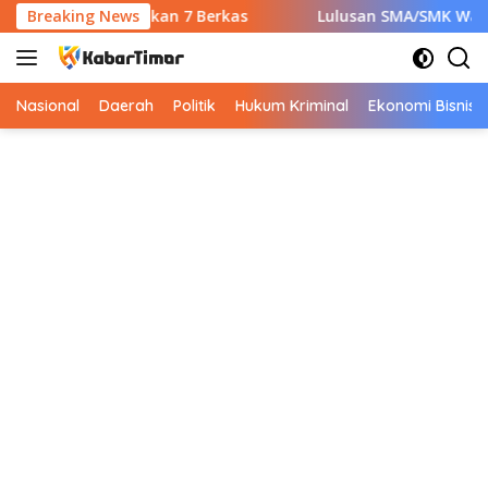
Langsung
PNS Wajib Siapkan 7 Berkas
Breaking News
Lulusan SMA/SMK Wajib Tahu
ke
konten
Nasional
Daerah
Politik
Hukum Kriminal
Ekonomi Bisnis