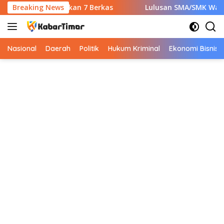
Langsung
NS Wajib Siapkan 7 Berkas
Breaking News
Lulusan SMA/SMK Wajib Tahu!
ke
konten
Nasional
Daerah
Politik
Hukum Kriminal
Ekonomi Bisnis