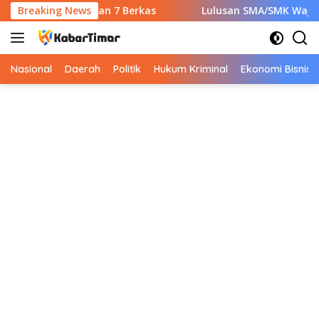
Langsung
S Wajib Siapkan 7 Berkas
Breaking News
Lulusan SMA/SMK Wajib Tahu! 
ke
konten
Nasional
Daerah
Politik
Hukum Kriminal
Ekonomi Bisnis