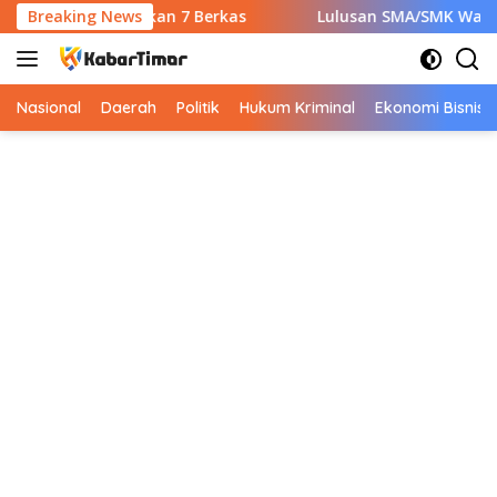
Langsung
PNS Wajib Siapkan 7 Berkas
Breaking News
Lulusan SMA/SMK Wajib Tahu
ke
konten
Nasional
Daerah
Politik
Hukum Kriminal
Ekonomi Bisnis