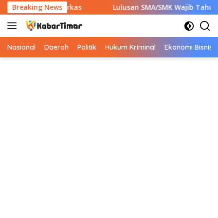
Langsung
pkan 7 Berkas
Breaking News
Lulusan SMA/SMK Wajib Tahu! Ini 9 Insta
ke
konten
Nasional
Daerah
Politik
Hukum Kriminal
Ekonomi Bisnis