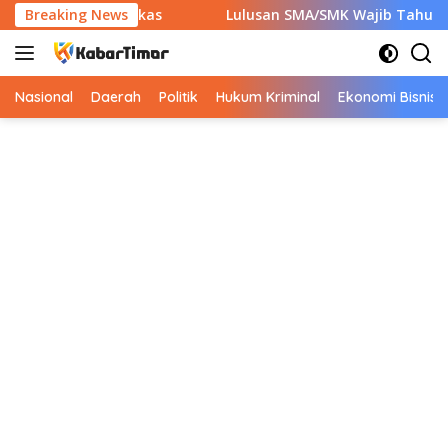
Langsung
kan 7 Berkas
Breaking News
Lulusan SMA/SMK Wajib Tahu! Ini 9 Instan
ke
konten
Nasional
Daerah
Politik
Hukum Kriminal
Ekonomi Bisnis