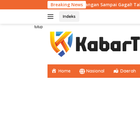
Langsung
 Dibutuhkan
Jangan Sampai Gagal! Tahap Awal CPNS Waj
Breaking News
ke
konten
Indeks
tutup
Home
Nasional
Daerah