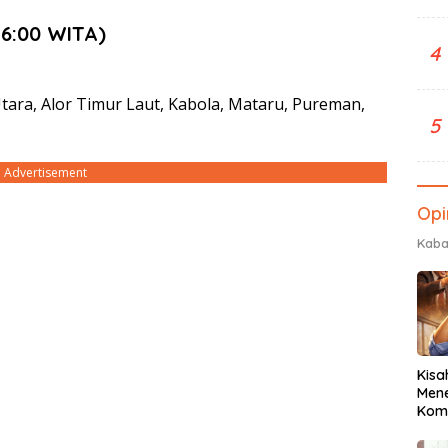
6:00 WITA)
4
Utara, Alor Timur Laut, Kabola, Mataru, Pureman,
5
Advertisement
Opi
Kaba
Kisa
Men
Komu