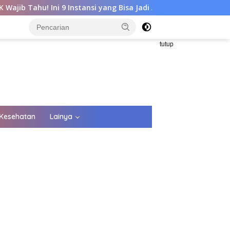
 Instansi yang Bisa Jadi ASN
Mimpi Jadi ASN? Lulusan SM
tutup
Kesehatan
Lainya