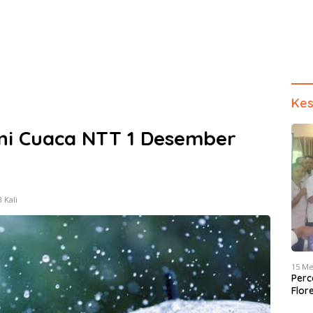
Kes
ni Cuaca NTT 1 Desember
 Kali
15 Me
Perc
Flor
dan