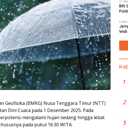
11 Me
BRI 
Pold
Mas
9 Mei
Jemp
Wali
Jant
Kab
1
2
dan Geofisika (BMKG) Nusa Tenggara Timur (NTT)
an Dini Cuaca pada 1 Desember 2025. Pada
berpotensi mengalami hujan sedang hingga lebat
3
, khususnya pada pukul 16:30 WITA.