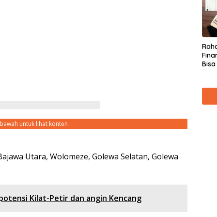
Raha
Fina
Bisa
Kare
ebawah untuk lihat konten
 Bajawa Utara, Wolomeze, Golewa Selatan, Golewa
otensi Kilat-Petir dan angin Kencang