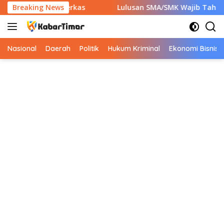
Langsung
pkan 7 Berkas
Breaking News
Lulusan SMA/SMK Wajib Tahu! Ini 9 Instan
ke
konten
Nasional
Daerah
Politik
Hukum Kriminal
Ekonomi Bisnis