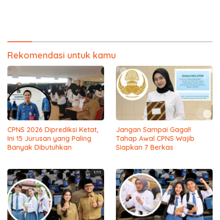
Rekomendasi untuk kamu
CPNS 2026 Diprediksi Ketat,
Jangan Sampai Gagal!
Ini 15 Jurusan yang Paling
Tahap Awal CPNS Wajib
Banyak Dibutuhkan
Siapkan 7 Berkas