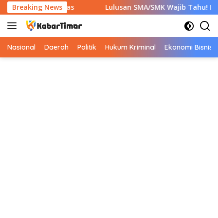
Langsung
an 7 Berkas
Breaking News
Lulusan SMA/SMK Wajib Tahu! Ini 9 Instansi
ke
konten
Nasional
Daerah
Politik
Hukum Kriminal
Ekonomi Bisnis