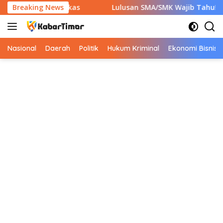
Langsung
kan 7 Berkas
Breaking News
Lulusan SMA/SMK Wajib Tahu! Ini 9 Instans
ke
konten
Nasional
Daerah
Politik
Hukum Kriminal
Ekonomi Bisnis