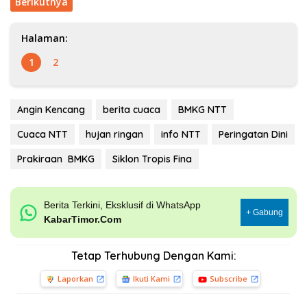
Berikutnya
Halaman:
1
2
Angin Kencang
berita cuaca
BMKG NTT
Cuaca NTT
hujan ringan
info NTT
Peringatan Dini
Prakiraan BMKG
Siklon Tropis Fina
Berita Terkini, Eksklusif di WhatsApp
+ Gabung
KabarTimor.Com
Tetap Terhubung Dengan Kami:
Laporkan
Ikuti Kami
Subscribe