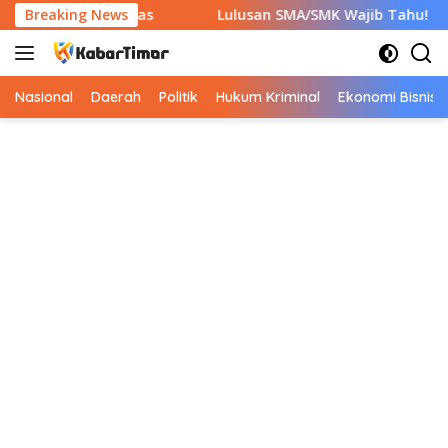
Langsung
pkan 7 Berkas
Breaking News
Lulusan SMA/SMK Wajib Tahu! Ini 9 Instan
ke
konten
Nasional
Daerah
Politik
Hukum Kriminal
Ekonomi Bisnis