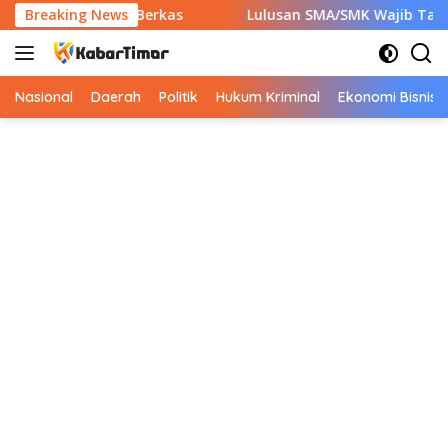
Langsung
iapkan 7 Berkas
Breaking News
Lulusan SMA/SMK Wajib Tahu! Ini 9 Ins
ke
konten
Nasional
Daerah
Politik
Hukum Kriminal
Ekonomi Bisnis