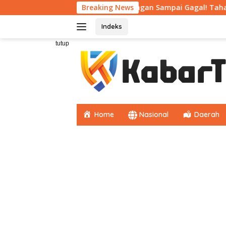
Langsung
ibutuhkan
Jangan Sampai Gagal! Tahap Awal CPNS Wajib
Breaking News
ke
konten
Indeks
tutup
Home
Nasional
Daerah