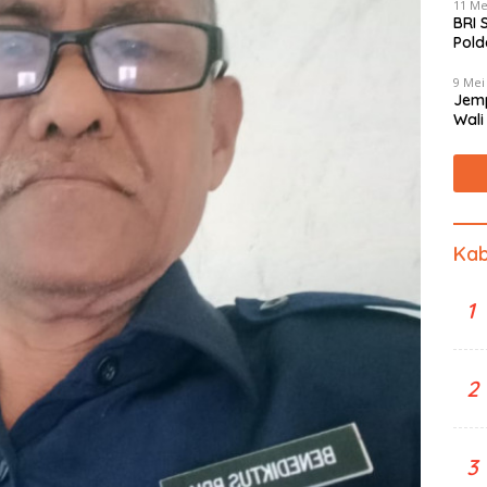
11 Me
BRI 
Pold
Mas
9 Mei
Jemp
Wali
Jant
Kab
1
2
3