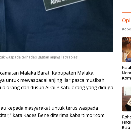
Opi
Kaba
uk waspada terhadap gigitan anjing liat/rabies
Kisa
ecamatan Malaka Barat, Kabupaten Malaka,
Men
Komu
a untuk mewaspadai anjing liar pasca musibah
dua orang dan dusun Airai B satu orang yang diduga
au kepada masyarakat untuk terus waspada
kitar,” kata Kades Bene diterima kabartimor.com
Raha
Fina
Bisa