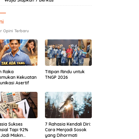
Wajib Siapkan 7 Berkas
ni
r Opini Terbaru
h Raka
Titipan Rindu untuk
emukan Kekuatan
TNGP 2026
nikasi Asertif
sia Sukses
7 Rahasia Kendali Diri:
nsial Tapi 92%
Cara Menjadi Sosok
 Jadi Miskin
yang Dihormati