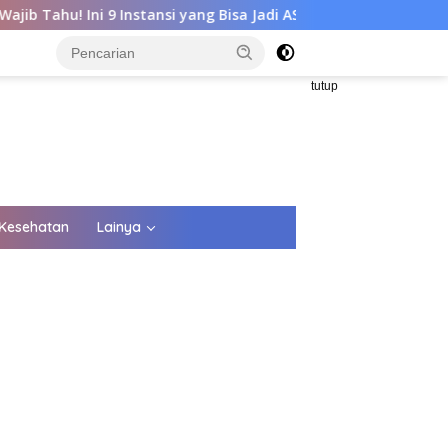
nstansi yang Bisa Jadi ASN
Mimpi Jadi ASN? Lulusan SMA 
tutup
Kesehatan
Lainya