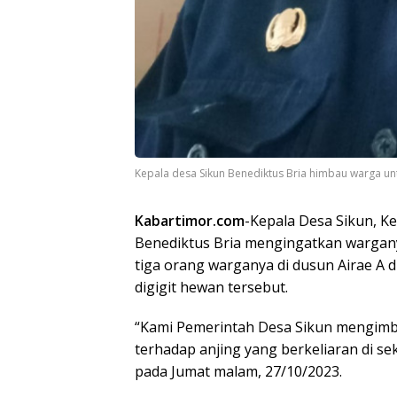
Kepala desa Sikun Benediktus Bria himbau warga unt
Kabartimor.com
-Kepala Desa Sikun, K
Benediktus Bria mengingatkan wargany
tiga orang warganya di dusun Airae A 
digigit hewan tersebut.
“Kami Pemerintah Desa Sikun mengimb
terhadap anjing yang berkeliaran di se
pada Jumat malam, 27/10/2023.