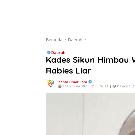
Beranda
Daerah
Daerah
Kades Sikun Himbau 
Rabies Liar
KabarTimor.com
27 Oktober 2023 : 21:03 WITA |
Dibaca 162 