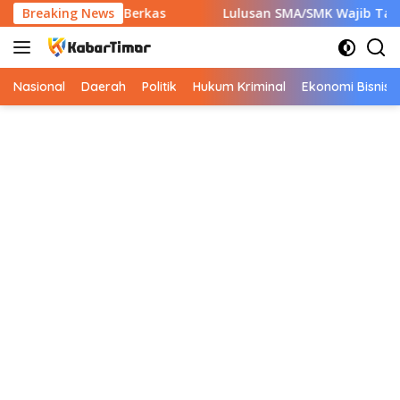
Langsung
b Siapkan 7 Berkas
Breaking News
Lulusan SMA/SMK Wajib Tahu! Ini 9 I
ke
konten
Nasional
Daerah
Politik
Hukum Kriminal
Ekonomi Bisnis