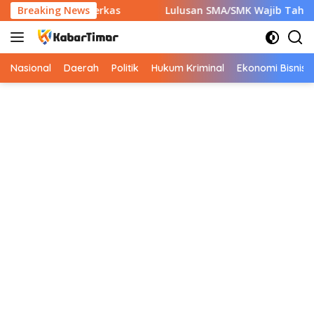
Langsung
iapkan 7 Berkas
Breaking News
Lulusan SMA/SMK Wajib Tahu! Ini 9 Inst
ke
konten
Nasional
Daerah
Politik
Hukum Kriminal
Ekonomi Bisnis